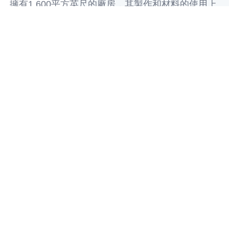
擁有1,600平方英尺的廠房，其製作和材料的使用上
完全符合UL要求，並通過ISO 9001：2015認證。
我們可以提供的產品有硬板、鋁基板、軟板、軟硬
結合板以及快速的小量打樣及中量、大量的數量需
求，不論是單面、雙面、多層板皆能完整提供，並
符合任何在高科技和高可靠性市場領域的公司需
求，深受國內外客戶的肯定。
了解更多